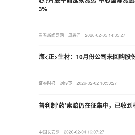
芯?片股午前延续涨势 中芯国际涨逾
3%
看看新闻网网
周轶君
2026-02-05 14:35:27
海<正>生材：10月份公司未回购股
证券时报
刘俊英
2026-02-02 10:53:27
普利制‘药’索赔仍在征集中，已收到
中国长安网
2026-02-04 16:07:27