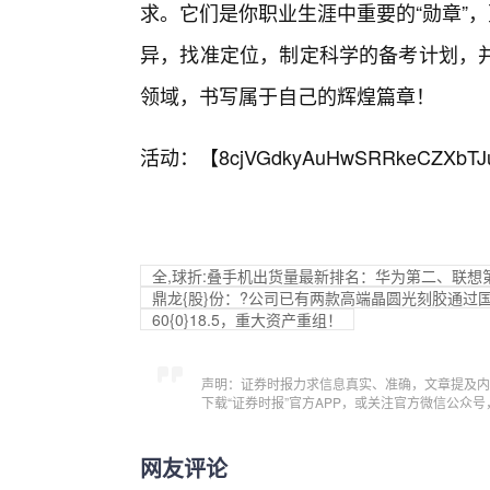
求。它们是你职业生涯中重要的“勋章”
异，找准定位，制定科学的备考计划，
领域，书写属于自己的辉煌篇章！
活动：【
8cjVGdkyAuHwSRRkeCZXbTJ
全,球折:叠手机出货量最新排名：华为第二、联想
鼎龙{股}份：?公司已有两款高端晶圆光刻胶通过
60{0}18.5，重大资产重组！
声明：证券时报力求信息真实、准确，文章提及内
下载“证券时报”官方APP，或关注官方微信公众
网友评论