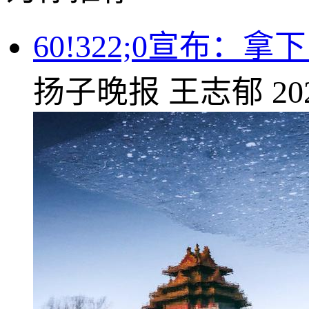
60!322;0宣布：
扬子晚报
王志郁
20