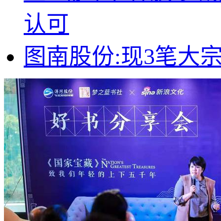
认可
图南股份:现3笔大