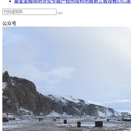
基金
金融
视听
评论
专题
产经
创投
科创板
新三板
投教
ESG
滚
公众号