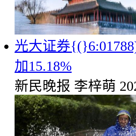
光大证券{(}6:017
加15.18%
新民晚报
李梓萌
20