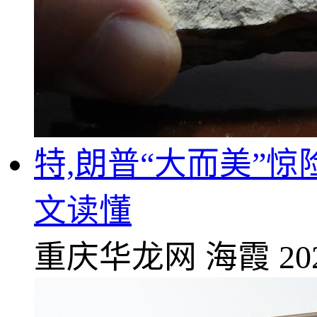
特,朗普“大而美”
文读懂
重庆华龙网
海霞
20