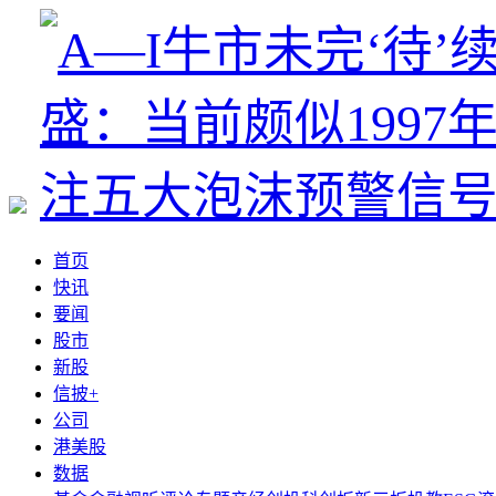
首页
快讯
要闻
股市
新股
信披+
公司
港美股
数据