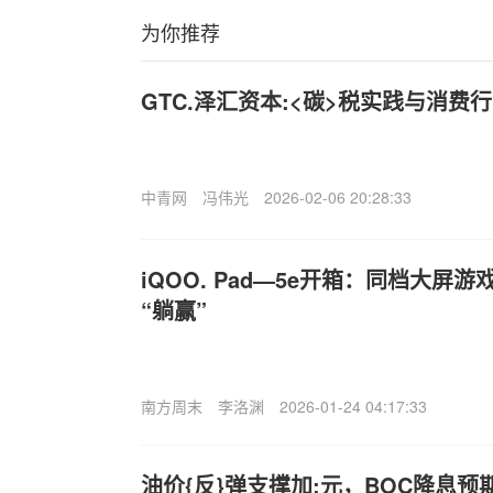
为你推荐
GTC.泽汇资本:<碳>税实践与消费
中青网
冯伟光
2026-02-06 20:28:33
iQOO. Pad—5e开箱：同档大屏
“躺赢”
南方周末
李洛渊
2026-01-24 04:17:33
油价{反}弹支撑加;元，BOC降息