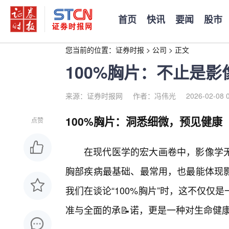
首页
快讯
要闻
股市
您当前的位置：
证券时报
>
公司
>
正文
100%胸片：不止是
来源：证券时报网
作者：冯伟光
2026-02-08 
100%胸片：洞悉细微，预见健康
点赞
在现代医学的宏大画卷中，影像学
胸部疾病最基础、最常用，也最能体现
我们在谈论“100%胸片”时，这不仅
准与全面的承📝诺，更是一种对生命健