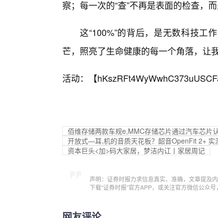
察；每一次的“查”不再是表面的检查，而
这“100%”的背后，是无数科技
芒，照亮了生命健康的每一个角落，让
活动：【
hKszRFt4WyWwhC373uUSCF
佰维存储两款车规e,MMC存储芯片通过汽车芯片
开放式—耳,机的音质天花板？韶音OpenFit 2
资本巨头<加>码大家居，梦洁内讧丨家居周记
声明：证券时报力求信息真实、准确，文章提及内
下载“证券时报”官方APP，或关注官方微信公众
网友评论